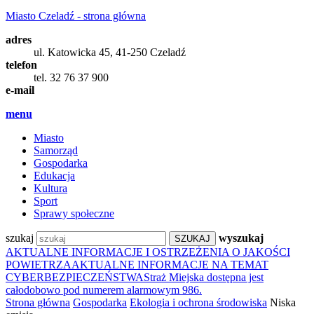
Miasto Czeladź - strona główna
adres
ul. Katowicka 45, 41-250 Czeladź
telefon
tel. 32 76 37 900
e-mail
menu
Miasto
Samorząd
Gospodarka
Edukacja
Kultura
Sport
Sprawy społeczne
szukaj
wyszukaj
AKTUALNE INFORMACJE I OSTRZEŻENIA O JAKOŚCI
POWIETRZA
AKTUALNE INFORMACJE NA TEMAT
CYBERBEZPIECZEŃSTWA
Straż Miejska dostępna jest
całodobowo pod numerem alarmowym 986.
Strona główna
Gospodarka
Ekologia i ochrona środowiska
Niska