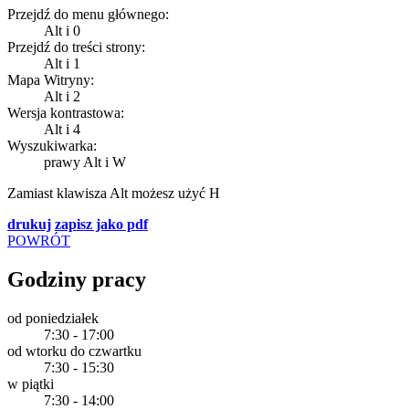
Przejdź do menu głównego:
Alt
i
0
Przejdź do treści strony:
Alt
i
1
Mapa Witryny:
Alt
i
2
Wersja kontrastowa:
Alt
i
4
Wyszukiwarka:
prawy Alt
i
W
Zamiast klawisza
Alt
możesz użyć
H
drukuj
zapisz jako pdf
POWRÓT
Godziny pracy
od poniedziałek
7:30 - 17:00
od wtorku do czwartku
7:30 - 15:30
w piątki
7:30 - 14:00