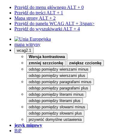
Przejdź do menu głównego
ALT + 0
Przejdź do treści
ALT + 1
Mapa strony
ALT + 2
Przejdź do panelu WCAG
ALT + 3/span>
Przejdź do wyszukiwarki
ALT + 4
mapa witryny
wcag2.1
Wersja kontrastowa
zmniej szczcionkę
zwiększ czcionkę
odstęp pomiędzy wierszami minus
odstęp pomiędzy wierszami plus
odstęp pomiędzy paragrafami minus
odstęp pomiędzy paragrafami plus
odstęp pomiędzy literami minus
odstęp pomiędzy literami plus
odstęp pomiędzy słowami minus
odstęp pomiędzy słowami plus
przywróć domyślne ustawienia
język migowy
BiP