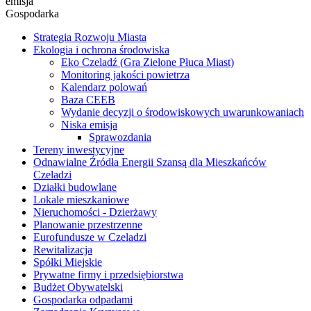
emisja
Gospodarka
Strategia Rozwoju Miasta
Ekologia i ochrona środowiska
Eko Czeladź (Gra Zielone Płuca Miast)
Monitoring jakości powietrza
Kalendarz polowań
Baza CEEB
Wydanie decyzji o środowiskowych uwarunkowaniach
Niska emisja
Sprawozdania
Tereny inwestycyjne
Odnawialne Źródła Energii Szansą dla Mieszkańców
Czeladzi
Działki budowlane
Lokale mieszkaniowe
Nieruchomości - Dzierżawy
Planowanie przestrzenne
Eurofundusze w Czeladzi
Rewitalizacja
Spółki Miejskie
Prywatne firmy i przedsiębiorstwa
Budżet Obywatelski
Gospodarka odpadami