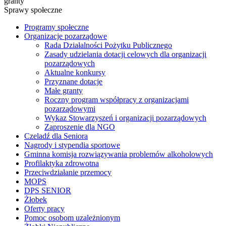
granty
Sprawy społeczne
Programy społeczne
Organizacje pozarządowe
Rada Działalności Pożytku Publicznego
Zasady udzielania dotacji celowych dla organizacji
pozarządowych
Aktualne konkursy
Przyznane dotacje
Małe granty
Roczny program współpracy z organizacjami
pozarządowymi
Wykaz Stowarzyszeń i organizacji pozarządowych
Zaproszenie dla NGO
Czeladź dla Seniora
Nagrody i stypendia sportowe
Gminna komisja rozwiązywania problemów alkoholowych
Profilaktyka zdrowotna
Przeciwdziałanie przemocy
MOPS
DPS SENIOR
Żłobek
Oferty pracy
Pomoc osobom uzależnionym