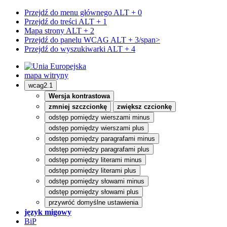
Przejdź do menu głównego
ALT + 0
Przejdź do treści
ALT + 1
Mapa strony
ALT + 2
Przejdź do panelu WCAG
ALT + 3/span>
Przejdź do wyszukiwarki
ALT + 4
mapa witryny
wcag2.1
Wersja kontrastowa
zmniej szczcionkę
zwiększ czcionkę
odstęp pomiędzy wierszami minus
odstęp pomiędzy wierszami plus
odstęp pomiędzy paragrafami minus
odstęp pomiędzy paragrafami plus
odstęp pomiędzy literami minus
odstęp pomiędzy literami plus
odstęp pomiędzy słowami minus
odstęp pomiędzy słowami plus
przywróć domyślne ustawienia
język migowy
BiP