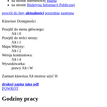
na stronie internetowej
Miasta
na stronie
Biuletynu Informacji Publicznej
powrót do listy
aktualności
porzednia
następna
Klawisze Dostępności
Przejdź do menu głównego:
Alt
i
0
Przejdź do treści strony:
Alt
i
1
Mapa Witryny:
Alt
i
2
Wersja kontrastowa:
Alt
i
4
Wyszukiwarka:
prawy Alt
i
W
Zamiast klawisza
Alt
możesz użyć
H
drukuj
zapisz jako pdf
POWRÓT
Godziny pracy