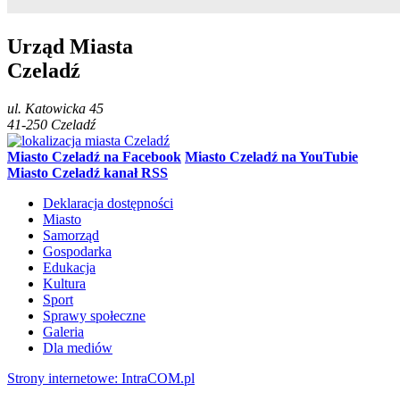
Urząd Miasta
Czeladź
ul.
Katowicka 45
41-250
Czeladź
Miasto Czeladź na Facebook
Miasto Czeladź na YouTubie
Miasto Czeladź kanał RSS
Deklaracja dostępności
Miasto
Samorząd
Gospodarka
Edukacja
Kultura
Sport
Sprawy społeczne
Galeria
Dla mediów
Strony internetowe: Intra
COM.pl