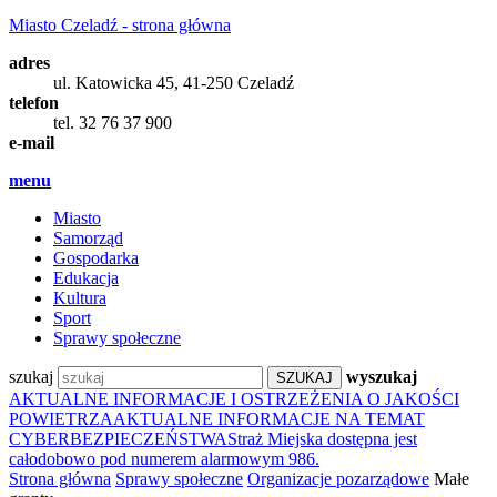
Miasto Czeladź - strona główna
adres
ul. Katowicka 45, 41-250 Czeladź
telefon
tel. 32 76 37 900
e-mail
menu
Miasto
Samorząd
Gospodarka
Edukacja
Kultura
Sport
Sprawy społeczne
szukaj
wyszukaj
AKTUALNE INFORMACJE I OSTRZEŻENIA O JAKOŚCI
POWIETRZA
AKTUALNE INFORMACJE NA TEMAT
CYBERBEZPIECZEŃSTWA
Straż Miejska dostępna jest
całodobowo pod numerem alarmowym 986.
Strona główna
Sprawy społeczne
Organizacje pozarządowe
Małe