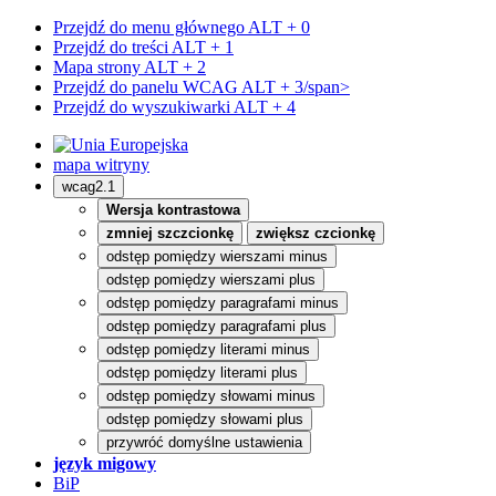
Przejdź do menu głównego
ALT + 0
Przejdź do treści
ALT + 1
Mapa strony
ALT + 2
Przejdź do panelu WCAG
ALT + 3/span>
Przejdź do wyszukiwarki
ALT + 4
mapa witryny
wcag2.1
Wersja kontrastowa
zmniej szczcionkę
zwiększ czcionkę
odstęp pomiędzy wierszami minus
odstęp pomiędzy wierszami plus
odstęp pomiędzy paragrafami minus
odstęp pomiędzy paragrafami plus
odstęp pomiędzy literami minus
odstęp pomiędzy literami plus
odstęp pomiędzy słowami minus
odstęp pomiędzy słowami plus
przywróć domyślne ustawienia
język migowy
BiP