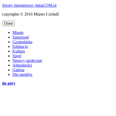
Strony internetowe: Intra
COM.pl
copyrights © 2016 Miasto Czeladź
Close
Miasto
Samorząd
Gospodarka
Edukacja
Kultura
Sport
Sprawy społeczne
Aktualności
Galeria
Dla mediów
do góry