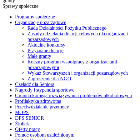
granty
Sprawy społeczne
Programy społeczne
Organizacje pozarządowe
Rada Działalności Pożytku Publicznego
Zasady udzielania dotacji celowych dla organizacji
pozarządowych
Aktualne konkursy
Przyznane dotacje
Małe granty
Roczny program współpracy z organizacjami
pozarządowymi
Wykaz Stowarzyszeń i organizacji pozarządowych
Zaproszenie dla NGO
Czeladź dla Seniora
Nagrody i stypendia sportowe
Gminna komisja rozwiązywania problemów alkoholowych
Profilaktyka zdrowotna
Przeciwdziałanie przemocy
MOPS
DPS SENIOR
Żłobek
Oferty pracy
Pomoc osobom uzależnionym