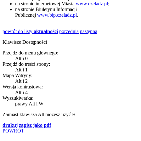
na stronie internetowej Miasta
www.czeladz.pl
;
na stronie Biuletynu Informacji
Publicznej
www.bip.czeladz.pl
.
powrót do listy
aktualności
porzednia
następna
Klawisze Dostępności
Przejdź do menu głównego:
Alt
i
0
Przejdź do treści strony:
Alt
i
1
Mapa Witryny:
Alt
i
2
Wersja kontrastowa:
Alt
i
4
Wyszukiwarka:
prawy Alt
i
W
Zamiast klawisza
Alt
możesz użyć
H
drukuj
zapisz jako pdf
POWRÓT