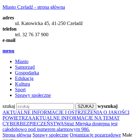
Miasto Czeladź - strona główna
adres
ul. Katowicka 45, 41-250 Czeladź
telefon
tel. 32 76 37 900
e-mail
menu
Miasto
Samorząd
Gospodarka
Edukacja
Kultura
Sport
Sprawy społeczne
szukaj
wyszukaj
AKTUALNE INFORMACJE I OSTRZEŻENIA O JAKOŚCI
POWIETRZA
AKTUALNE INFORMACJE NA TEMAT
CYBERBEZPIECZEŃSTWA
Straż Miejska dostępna jest
całodobowo pod numerem alarmowym 986.
Strona główna
Sprawy społeczne
Organizacje pozarządowe
Małe