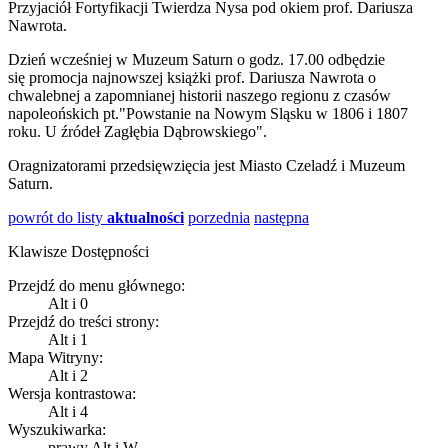
Przyjaciół Fortyfikacji Twierdza Nysa pod okiem prof. Dariusza
Nawrota.
Dzień wcześniej w Muzeum Saturn o godz. 17.00 odbędzie
się promocja najnowszej książki prof. Dariusza Nawrota o
chwalebnej a zapomnianej historii naszego regionu z czasów
napoleońskich pt."Powstanie na Nowym Sląsku w 1806 i 1807
roku. U źródeł Zagłębia Dąbrowskiego".
Oragnizatorami przedsięwzięcia jest Miasto Czeladź i Muzeum
Saturn.
powrót do listy
aktualności
porzednia
następna
Klawisze Dostępności
Przejdź do menu głównego:
Alt
i
0
Przejdź do treści strony:
Alt
i
1
Mapa Witryny:
Alt
i
2
Wersja kontrastowa:
Alt
i
4
Wyszukiwarka:
prawy Alt
i
W