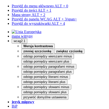
Przejdź do menu głównego
ALT + 0
Przejdź do treści
ALT + 1
Mapa strony
ALT + 2
Przejdź do panelu WCAG
ALT + 3/span>
Przejdź do wyszukiwarki
ALT + 4
mapa witryny
wcag2.1
Wersja kontrastowa
zmniej szczcionkę
zwiększ czcionkę
odstęp pomiędzy wierszami minus
odstęp pomiędzy wierszami plus
odstęp pomiędzy paragrafami minus
odstęp pomiędzy paragrafami plus
odstęp pomiędzy literami minus
odstęp pomiędzy literami plus
odstęp pomiędzy słowami minus
odstęp pomiędzy słowami plus
przywróć domyślne ustawienia
język migowy
BiP