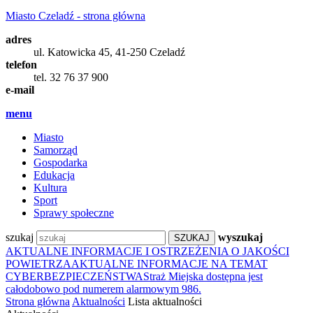
Miasto Czeladź - strona główna
adres
ul. Katowicka 45, 41-250 Czeladź
telefon
tel. 32 76 37 900
e-mail
menu
Miasto
Samorząd
Gospodarka
Edukacja
Kultura
Sport
Sprawy społeczne
szukaj
wyszukaj
AKTUALNE INFORMACJE I OSTRZEŻENIA O JAKOŚCI
POWIETRZA
AKTUALNE INFORMACJE NA TEMAT
CYBERBEZPIECZEŃSTWA
Straż Miejska dostępna jest
całodobowo pod numerem alarmowym 986.
Strona główna
Aktualności
Lista aktualności