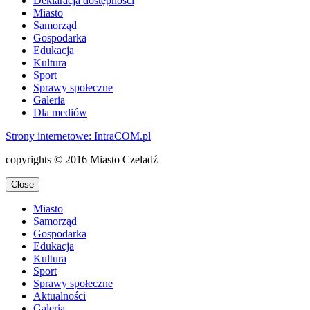
Deklaracja dostępności
Miasto
Samorząd
Gospodarka
Edukacja
Kultura
Sport
Sprawy społeczne
Galeria
Dla mediów
Strony internetowe: Intra
COM.pl
copyrights © 2016 Miasto Czeladź
Close
Miasto
Samorząd
Gospodarka
Edukacja
Kultura
Sport
Sprawy społeczne
Aktualności
Galeria