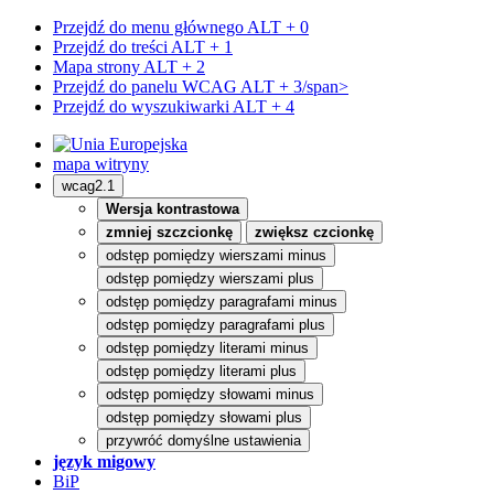
Przejdź do menu głównego
ALT + 0
Przejdź do treści
ALT + 1
Mapa strony
ALT + 2
Przejdź do panelu WCAG
ALT + 3/span>
Przejdź do wyszukiwarki
ALT + 4
mapa witryny
wcag2.1
Wersja kontrastowa
zmniej szczcionkę
zwiększ czcionkę
odstęp pomiędzy wierszami minus
odstęp pomiędzy wierszami plus
odstęp pomiędzy paragrafami minus
odstęp pomiędzy paragrafami plus
odstęp pomiędzy literami minus
odstęp pomiędzy literami plus
odstęp pomiędzy słowami minus
odstęp pomiędzy słowami plus
przywróć domyślne ustawienia
język migowy
BiP