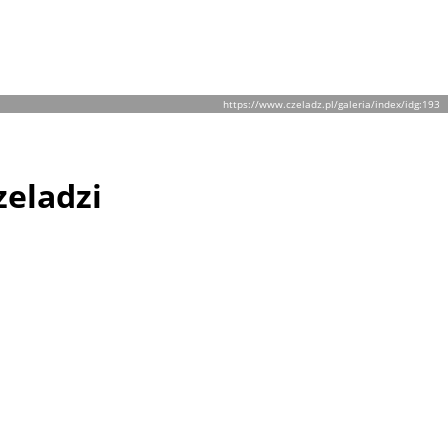
https://www.czeladz.pl/galeria/index/idg:193
zeladzi