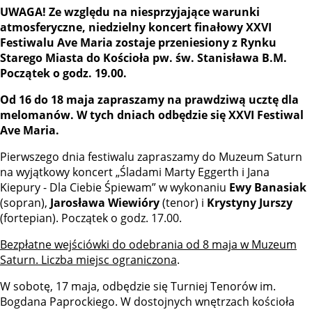
UWAGA! Ze względu na niesprzyjające warunki
atmosferyczne, niedzielny koncert finałowy XXVI
Festiwalu Ave Maria zostaje przeniesiony z Rynku
Starego Miasta do Kościoła pw. św. Stanisława B.M.
Początek o godz. 19.00.
Od 16 do 18 maja zapraszamy na prawdziwą ucztę dla
melomanów. W tych dniach odbędzie się XXVI Festiwal
Ave Maria.
Pierwszego dnia festiwalu zapraszamy do Muzeum Saturn
na wyjątkowy koncert „Śladami Marty Eggerth i Jana
Kiepury - Dla Ciebie Śpiewam” w wykonaniu
Ewy Banasiak
(sopran),
Jarosława Wiewióry
(tenor) i
Krystyny Jurszy
(fortepian). Początek o godz. 17.00.
Bezpłatne wejściówki do odebrania od 8 maja w Muzeum
Saturn. Liczba miejsc ograniczona
.
W sobotę, 17 maja, odbędzie się Turniej Tenorów im.
Bogdana Paprockiego. W dostojnych wnętrzach kościoła