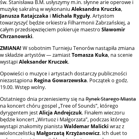
św. Stanisława B.M. usłyszymy m.in. słynne arie operowe i
muzykę sakralną w wykonaniu
Aleksandra Kruczka
,
Janusza Ratajczaka
i
Michała Ryguły
. Artystom
towarzyszyć będzie orkiestra Filharmonii Zabrzańskiej, a
całym przedsięwzięciem pokieruje maestro
Sławomir
Chrzanowski
.
ZMIANA!
W sobotnim Turnieju Tenorów nastąpiła zmiana
w składzie artystów — zamiast
Tomasza Kuka
, na scenie
wystąpi
Aleksander Kruczek
.
Opowieści o muzyce i artystach dostarczy publiczności
niezastąpiona
Regina Gowarzewska
. Początek o godz.
19.00. Wstęp wolny.
Ostatniego dnia przeniesiemy się na
Rynek Starego Miasta
na koncert chóru gospel „Tree of Sounds”, którego
dyrygentem jest
Alicja Andrejczuk
. Finałem wieczoru
będzie koncert „Wirtuoz i Małgorzata”, podczas którego
wystąpi znakomity pianista
Waldemar Malicki
wraz z
wiolonczelistką
Małgorzatą Krzyżanowicz
. Ich duet to